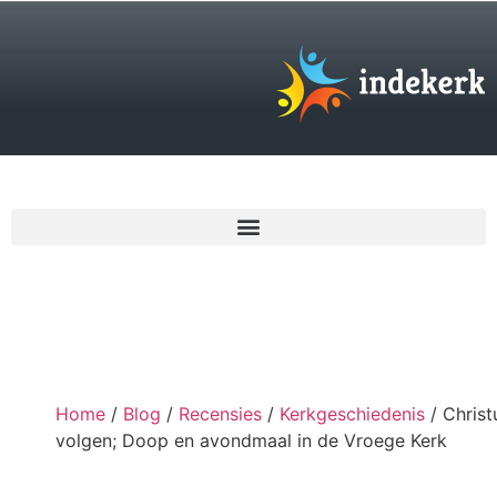
€
0,00
Home
/
Blog
/
Recensies
/
Kerkgeschiedenis
/ Christ
volgen; Doop en avondmaal in de Vroege Kerk