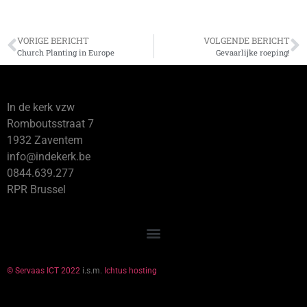
VORIGE BERICHT
VOLGENDE BERICHT
Church Planting in Europe
Gevaarlijke roeping!
In de kerk vzw
Romboutsstraat 7
1932 Zaventem
info@indekerk.be
0844.639.277
RPR Brussel
© Servaas ICT 2022
i.s.m.
Ichtus hosting