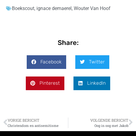
Boekscout
,
ignace demaerel
,
Wouter Van Hoof
Share:
Facebook
Twitter
Pinterest
LinkedIn
VORIGE BERICHT
VOLGENDE BERICHT
Christendom en antisemitisme
Oog in oog met Jakob