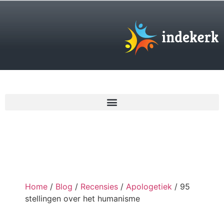
€
0,00
Home
/
Blog
/
Recensies
/
Apologetiek
/ 95
stellingen over het humanisme