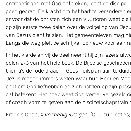
ontmoetingen met God ontbreken, loopt de discipel im
goed gedrag. De kracht om het hart te veranderen e
er voor dat de christen zich een vuurtoren weet die 
op zijn eerste twee delen over de volgeling van Jezu
van Jezus dient te zien. Het gemeenteleven mag niet
Langs die weg pleit de schrijver opnieuw voor een r
In het vierde en vijfde deel neemt hij zijn lezers 
delen 2/3 van het hele boek. De Bijbelse geschiedeni
thema’s de rode draad in Gods heilsplan aan te duide
Jezus mogen immers weten waar hun Heer en Meester 
gaat om God liefhebben en zich richten op zijn pass
dat betekent. Het boek weet zich verder vergezeld doo
of coach vorm te geven aan de discipelschapstraini
Francis Chan,
X vermenigvuldigen,
(CLC publicaties; 