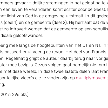
mers gevaar tijdelijke stromingen in het geloof na te v
n een leven te veranderen komt echter door de Geest, 
het licht van God in de omgeving uitstraalt. In dit ged
s (deel 1) en de gemeente (deel 2). Hij herhaalt dat de
 zo introvert worden dat de gemeente op een schuilkelde
adicale geloofswandel.
uitvoerig mee langs de hoogtepunten van het OT en NT. 
s passeert er uitvoerig de revue. Het doel van Francis
n. Regelmatig grijpt de auteur daarbij terug naar vorig
mee bezig is. Jezus volgen gaat namelijk niet om het 
ie met deze wereld. In deze twee laatste delen laat Fra
r talrijke video’s die te vinden zijn op
multiplymovem
ng.
2017; 296 blz.)