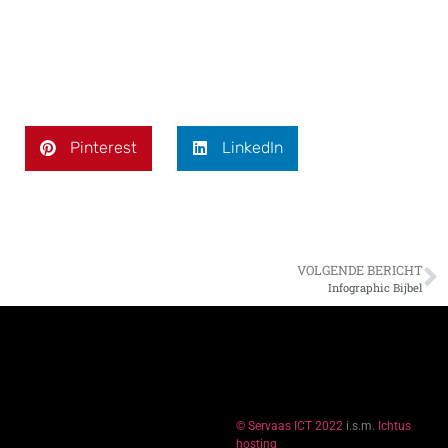
Pinterest
LinkedIn
VOLGENDE BERICHT
Infographic Bijbel
© Servaas ICT 2022
i.s.m.
Ichtus
hosting