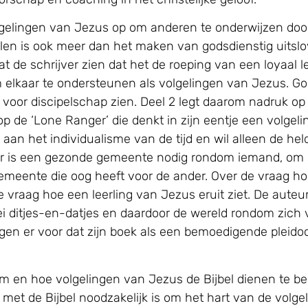
lgelingen van Jezus op om anderen te onderwijzen doo
len is ook meer dan het maken van godsdienstig uitsl
 laat de schrijver zien dat het de roeping van een loyaal
 elkaar te ondersteunen als volgelingen van Jezus. Go
 voor discipelschap zien. Deel 2 legt daarom nadruk 
ek op de ‘Lone Ranger’ die denkt in zijn eentje een volge
aan het individualisme van de tijd en wil alleen de hel
. Er is een gezonde gemeente nodig rondom iemand, om 
gemeente die oog heeft voor de ander. Over de vraag ho
e vraag hoe een leerling van Jezus eruit ziet. De auteu
erlei ditjes-en-datjes en daardoor de wereld rondom zic
zorgen er voor dat zijn boek als een bemoedigende pleid
en hoe volgelingen van Jezus de Bijbel dienen te bestu
e met de Bijbel noodzakelijk is om het hart van de volge