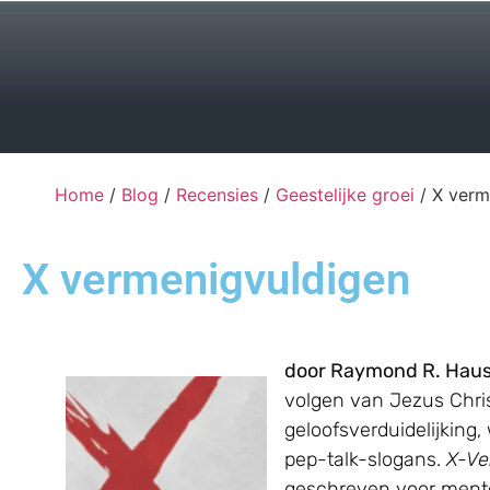
Home
/
Blog
/
Recensies
/
Geestelijke groei
/ X verm
X vermenigvuldigen
door Raymond R. Haus
volgen van Jezus Christ
geloofsverduidelijking, 
pep-talk-slogans.
X-Ve
geschreven voor mentor