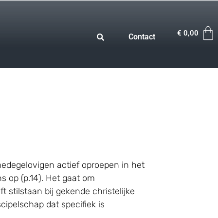
€
0,00
Contact
 medegelovigen actief oproepen in het
ns op (p.14). Het gaat om
t stilstaan bij gekende christelijke
cipelschap dat specifiek is