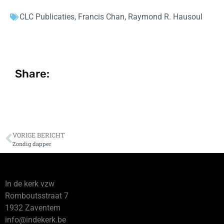
CLC Publicaties
,
Francis Chan
,
Raymond R. Hausoul
Share:
VORIGE BERICHT
Zondig dapper
In de kerk vzw
Romboutsstraat 7
1932 Zaventem
info@indekerk.be