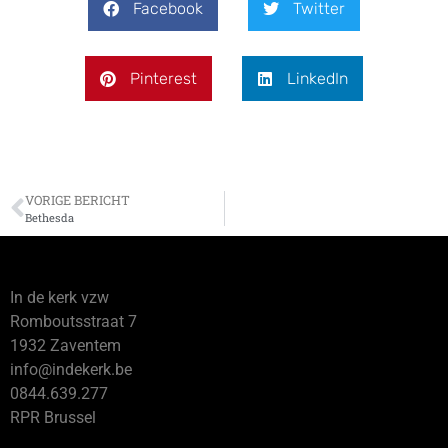
Facebook
Twitter
Pinterest
LinkedIn
VORIGE BERICHT
Bethesda
In de kerk vzw
Romboutsstraat 7
1932 Zaventem
info@indekerk.be
0844.639.277
RPR Brussel