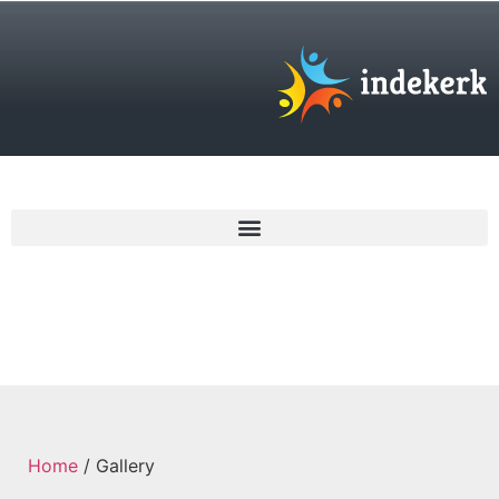
€
0,00
Home
/ Gallery