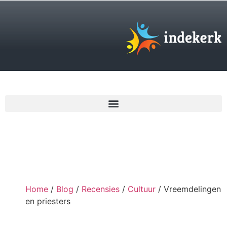
€
0,00
Home
/
Blog
/
Recensies
/
Cultuur
/ Vreemdelingen
en priesters