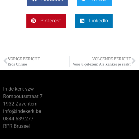
Pinterest
LinkedIn
VORIGE BERICHT
VOLGENDE BERICHT
Eros Online
Voor u gelezen: ‘Als kanker je raakt’
In de kerk vzw
Romboutsstraat 7
1932 Zaventem
info@indekerk.be
0844.639.277
RPR Brussel