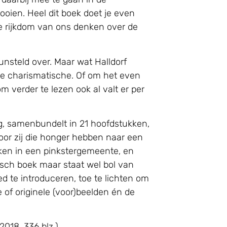
ooien. Heel dit boek doet je even
che rijkdom van ons denken over de
steld over. Maar wat Halldorf
 de charismatische. Of om het even
m verder te lezen ook al valt er per
ng, samenbundelt in 21 hoofdstukken,
oor zij die honger hebben naar een
rken in een pinkstergemeente, en
gisch boek maar staat wel bol van
d te introduceren, toe te lichten om
of originele (voor)beelden én de
2018, 336 blz.)