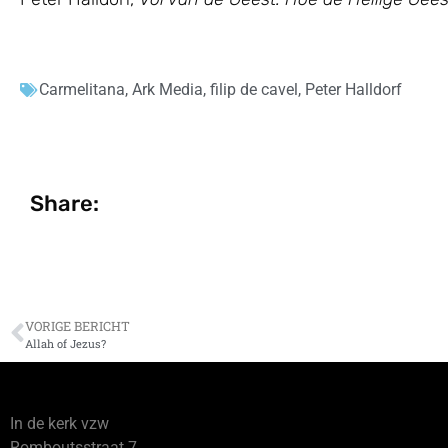
Carmelitana
,
Ark Media
,
filip de cavel
,
Peter Halldorf
Share:
VORIGE BERICHT
Allah of Jezus?
In de kerk vzw
Romboutsstraat 7