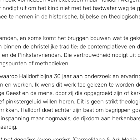
 nodigt uit om het kind niet met het badwater weg te g
 mee te nemen in de historische, bijbelse en theologis
emden, en soms komt het bruggen bouwen wat te gekun
 binnen de christelijke traditie: de contemplatieve en
 en de Pinkstervrienden. Die vertrouwdheid nodigt uit o
gangspunten of methodieken.
 waarop Halldorf bijna 30 jaar aan onderzoek en ervari
n en werken. Ik wens dit werk toe gelezen te worden d
e Geest en de mens, door zij die opgegroeid zijn of ke
f pinkstergeluid willen horen. Dit is geen strikt theolo
ikken. Halldorf doet echter zijn best om begrippen goe
n inspanning maar nogmaals, de rijkdom aan herkenbare 
aardig.
het dagelijks leven verrijkt,
(Carmelitana & Ark Media, 