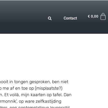
€
0,00
Contact
ooit in tongen gesproken, ben niet
rap me af en toe op (misplaatste?)
t voilà, mijn kaarten op tafel. Dan
rmonnik’, op ware zelfkastijding
ders, een contemplatieve levensstijl