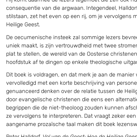
consequentie van die argwaan. Integendeel, Halldorf
stilstaan, zet het even op een rij, om je vervolgens
Heilige Geest.
De oecumenische insteek zal sommige lezers bevre
uniek maakt, is zijn vertrouwdheid met twee stromen
plat te stellen, de wereld van de Oosterse christenen
hoofdstuk af te dingen op enkele theologische uit
Dit boek is voldragen, en dat merk je aan de manier
vervolledigd met een korte beschrijving van persone
genuanceerd denken over de relatie tussen de Heilig
door evangelische christenen die eens een alternatie
begrippen die de niet-theoloog zouden kunnen afschr
ze vervolgens te interpreteren. Dat vraagt zeker ee
aangename prozaïsche taal maken dit boek lezensw
Peter Halldorf,
Vol van de Geest: Hoe de Heilige Geest 