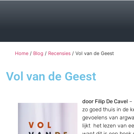
Home
/
Blog
/
Recensies
/ Vol van de Geest
Vol van de Geest
door Filip De Cavel
– 
zo goed thuis in de ke
gevoelens van argwaa
lijkt het lezen van e
want dit is een boek 