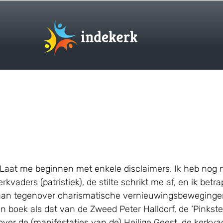
Laat me beginnen met enkele disclaimers. Ik heb nog n
rkvaders (patristiek), de stilte schrikt me af, en ik bet
n tegenover charismatische vernieuwingsbewegingen. E
en boek als dat van de Zweed Peter Halldorf, de ‘Pinkste
over de (manifestaties van de) Heilige Geest, de kerkva