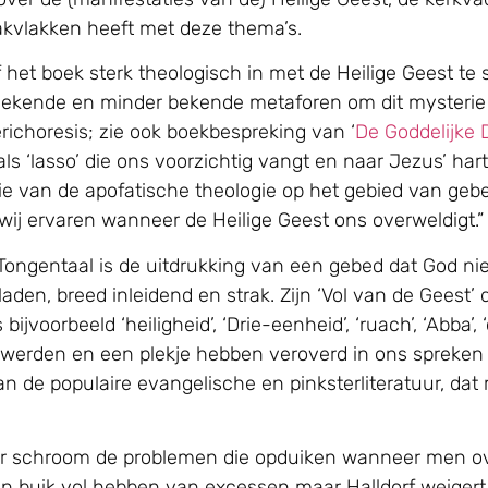
akvlakken heeft met deze thema’s.
 het boek sterk theologisch in met de Heilige Geest te
 gekende en minder bekende metaforen om dit mysterie 
erichoresis; zie ook boekbespreking van ‘
De Goddelijke 
s ‘lasso’ die ons voorzichtig vangt en naar Jezus’ hart 
e van de apofatische theologie op het gebied van gebed
wij ervaren wanneer de Heilige Geest ons overweldigt.”
 “Tongentaal is de uitdrukking van een gebed dat God nie
eladen, breed inleidend en strak. Zijn ‘Vol van de Gees
jvoorbeeld ‘heiligheid’, ‘Drie-eenheid’, ‘ruach’, ‘Abba’, ‘ch
 werden en een plekje hebben veroverd in ons spreken
van de populaire evangelische en pinksterliteratuur, da
er schroom de problemen die opduiken wanneer men over
un buik vol hebben van excessen maar Halldorf weigert 