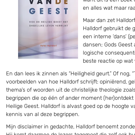
en alles wat maar ra
Maar dan zet Halldorf
Halldorf gebruikt de
een interne ‘dans’ (p
dansen; Gods Geest al
logische consequenti
beste reactie op wat 
En dan lees ik zinnen als “Heiligheid geurt.” Of nog,
voorbeelden van hoe Halldorf schrijft: opiniërend, g
thema’s of woorden uit de christelijke theologie zoals bi
begrippen die op één of ander moment (her)ontdekt
Heilige Geest. Halldorf is alvast goed op de hoogte 
kennis van al deze begrippen.
Mijn disclaimer in gedachte, Halldorf benoemt zond
Hij komt daarmee de lezers tegemoet die zelf ook h