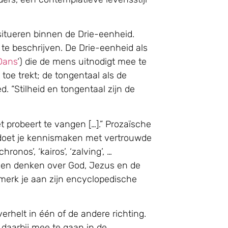
 situeren binnen de Drie-eenheid.
te beschrijven. De Drie-eenheid als
Dans
‘) die de mens uitnodigt mee te
toe trekt; de tongentaal als de
. “Stilheid en tongentaal zijn de
t probeert te vangen […].” Prozaïsche
t’ doet je kennismaken met vertrouwde
ronos’, ‘kairos’, ‘zalving’, …
 en denken over God, Jezus en de
t merk je aan zijn encyclopedische
helt in één of de andere richting.
daarbij mee te gaan in de