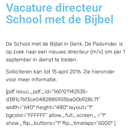
Vacature directeur
School met de Bijbel
De School met de Bijbel in Genk, De Padvinder, is
op zoek naar een nieuwe directeur (m/v) om per 1
september in dienst te treden.
Solliciteren kan tot 15 april 2016. Zie hieronder
voor meer informatie.
[pdf issuu_pdf_id=”160121142535-
d381c76f3ce0482885905ba00b928c7f”
width=”640″ height=”480″ layout=”1″
bgcolor=”FFFFFF” allow_full_screen_=”1″
show_flip_buttons=”1″ flip_timelaps=”6000″ ]