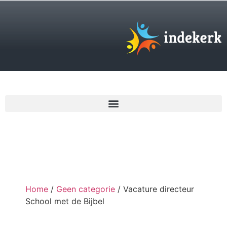
€
0,00
Home
/
Geen categorie
/ Vacature directeur
School met de Bijbel