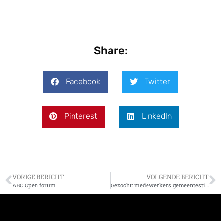
Share:
Facebook
Twitter
Pinterest
LinkedIn
VORIGE BERICHT
VOLGENDE BERICHT
ABC Open forum
Gezocht: medewerkers gemeentestichtend project