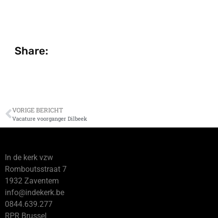
Share:
VORIGE BERICHT
Vacature voorganger Dilbeek
In de kerk vzw
Romboutsstraat 7
1932 Zaventem
info@indekerk.be
0844.639.277
RPR Brussel