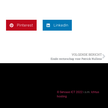
Pinterest
LinkedIn
VOLGENDE BERICHT
Einde rectorschap voor Patrick Nullens
© Servaas ICT 2022
i.s.m.
Ichtus
hosting