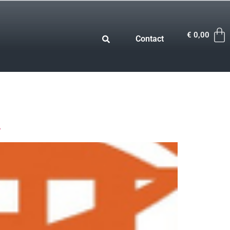
€
0,00
Contact
.