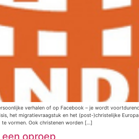
n persoonlijke verhalen of op Facebook – je wordt voortdur
sis, het migratievraagstuk en het (post-)christelijke Europ
g te vormen. Ook christenen worden […]
: een oproep