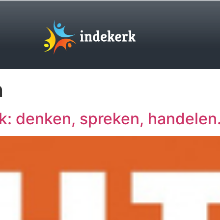
n
k: denken, spreken, handelen