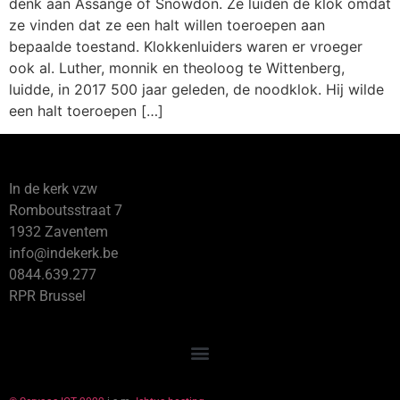
denk aan Assange of Snowdon. Ze luiden de klok omdat
ze vinden dat ze een halt willen toeroepen aan
bepaalde toestand. Klokkenluiders waren er vroeger
ook al. Luther, monnik en theoloog te Wittenberg,
luidde, in 2017 500 jaar geleden, de noodklok. Hij wilde
een halt toeroepen […]
In de kerk vzw
Romboutsstraat 7
1932 Zaventem
info@indekerk.be
0844.639.277
RPR Brussel