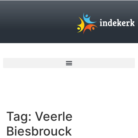
€
0,00
Tag:
Veerle
Biesbrouck