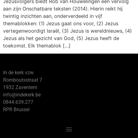
Jezusvolgers biedt Rob van Houwelingen een vervolg
aan zijn Onschatbare teksten (2014). Hierin reikt hij
twintig inzichten aan, onderverdeeld in vijf
themablokken: (1) Jezus gaat ons voor, (2) Jezus
vertegenwoordigt Israël, (3) Jezus is wereldnieuws, (4)
Jezus als het gezicht van God, (5) Jezus heeft de
toekomst. Elk themablok […]
In de kerk vzw
Romboutsstraat 7
1932 Zaventem
info@indekerk.be
0844.639.277
RPR Brussel