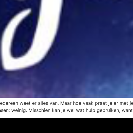
edereen weet er alles van. Maar hoe vaak praat je er met j
nsen: weinig. Misschien kan je wel wat hulp gebruiken, want 