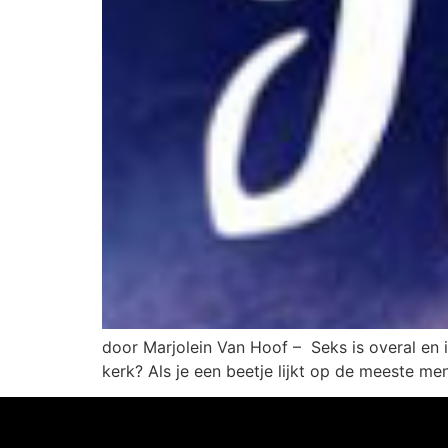
door Marjolein Van Hoof – Seks is overal en i
kerk? Als je een beetje lijkt op de meeste me