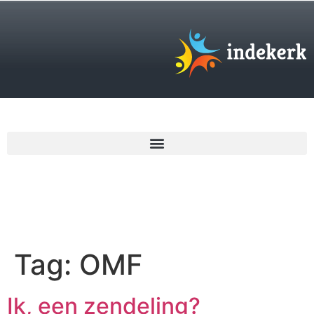
€
0,00
Tag:
OMF
Ik, een zendeling?