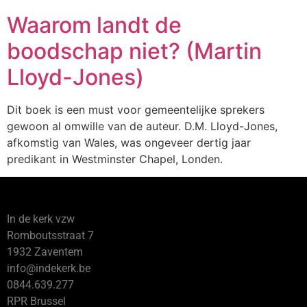
Waarom landt de
boodschap niet? (Martin
Lloyd-Jones)
Dit boek is een must voor gemeentelijke sprekers
gewoon al omwille van de auteur. D.M. Lloyd-Jones,
afkomstig van Wales, was ongeveer dertig jaar
predikant in Westminster Chapel, Londen.
In de kerk vzw
Romboutsstraat 7
1932 Zaventem
info@indekerk.be
0844.639.277
RPR Brussel