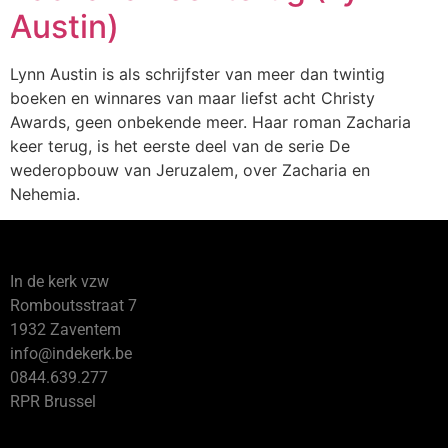
Austin)
Lynn Austin is als schrijfster van meer dan twintig
boeken en winnares van maar liefst acht Christy
Awards, geen onbekende meer. Haar roman Zacharia
keer terug, is het eerste deel van de serie De
wederopbouw van Jeruzalem, over Zacharia en
Nehemia.
In de kerk vzw
Romboutsstraat 7
1932 Zaventem
info@indekerk.be
0844.639.277
RPR Brussel