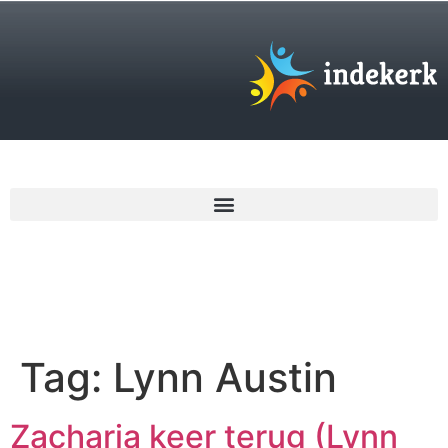
€
0,00
Tag:
Lynn Austin
Zacharia keer terug (Lynn