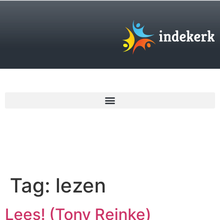
€
0,00
Tag:
lezen
Lees! (Tony Reinke)