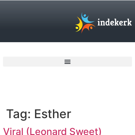
€
0,00
Tag:
Esther
Viral (Leonard Sweet)