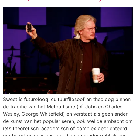
Sweet is futuroloog, cultuurfilosoof en theoloog binnen
de traditie van het Methodisme (cf. John en Charles
Wesley, George Whitefield) en verstaat als geen ander
de kunst van het populariseren, ook wel de ambacht om
iets theoretisch, academisch of complex geörienteerd,
om te zetten naar een taal die een breder publiek kan