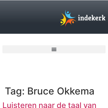
€
0,00
Tag:
Bruce Okkema
Luisteren naar de taal van