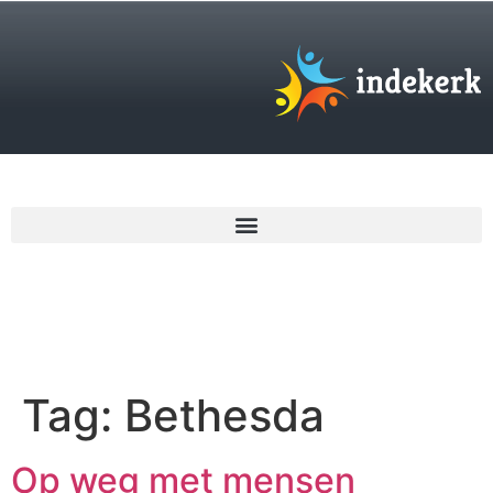
€
0,00
Tag:
Bethesda
Op weg met mensen