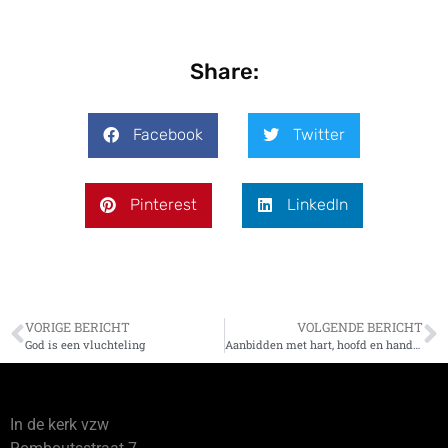
Share:
Facebook
Twitter
Pinterest
LinkedIn
VORIGE BERICHT
VOLGENDE BERICHT
God is een vluchteling
Aanbidden met hart, hoofd en handen
In de kerk vzw