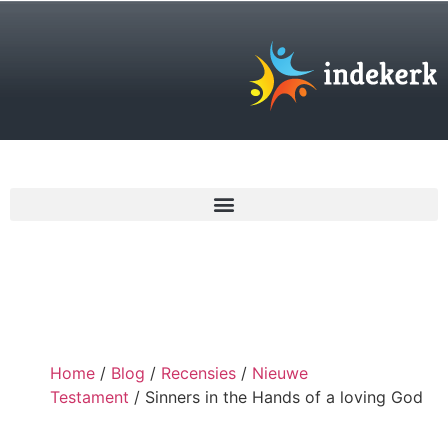
€
0,00
Home
/
Blog
/
Recensies
/
Nieuwe
Testament
/ Sinners in the Hands of a loving God