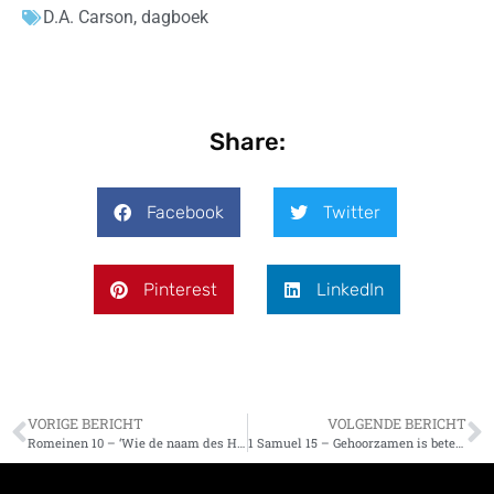
D.A. Carson
,
dagboek
Share:
Facebook
Twitter
Pinterest
LinkedIn
VORIGE BERICHT
VOLGENDE BERICHT
Romeinen 10 – ‘Wie de naam des Heren aanroept, zal behouden worden’
1 Samuel 15 – Gehoorzamen is beter dan slachtoffers