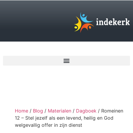
€
0,00
Home
/
Blog
/
Materialen
/
Dagboek
/ Romeinen
12 – Stel jezelf als een levend, heilig en God
welgevallig offer in zijn dienst