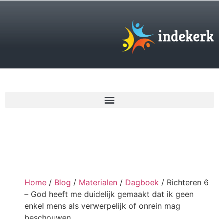
€
0,00
Home
/
Blog
/
Materialen
/
Dagboek
/ Richteren 6
– God heeft me duidelijk gemaakt dat ik geen
enkel mens als verwerpelijk of onrein mag
beschouwen