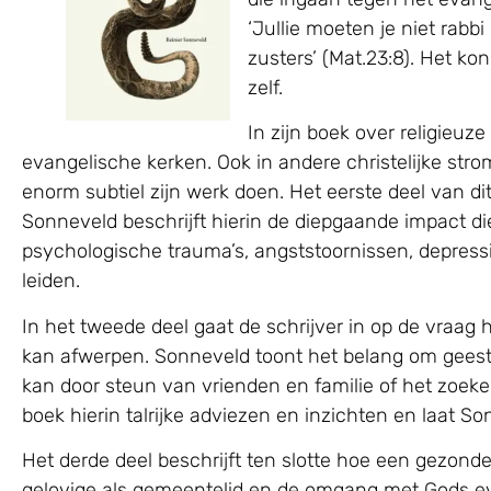
‘Jullie moeten je niet rabb
zusters’ (Mat.23:8). Het ko
zelf.
In zijn boek over religieuz
evangelische kerken. Ook in andere christelijke st
enorm subtiel zijn werk doen. Het eerste deel van di
Sonneveld beschrijft hierin de diepgaande impact di
psychologische trauma’s, angststoornissen, depress
leiden.
In het tweede deel gaat de schrijver in op de vraag
kan afwerpen. Sonneveld toont het belang om geeste
kan door steun van vrienden en familie of het zoeke
boek hierin talrijke adviezen en inzichten en laat Son
Het derde deel beschrijft ten slotte hoe een gezonde
gelovige als gemeentelid en de omgang met Gods eva