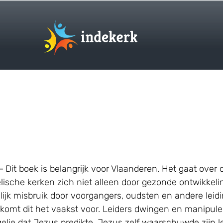
 –
Dit boek is belangrijk voor Vlaanderen. Het gaat ove
che kerken zich niet alleen door gezonde ontwikkeling
elijk misbruik door voorgangers, oudsten en andere l
 komt dit het vaakst voor. Leiders dwingen en manipu
elie dat Jezus predikte. Jezus zelf waarschuwde zijn l