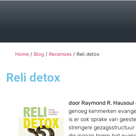
Home
/
Blog
/
Recensies
/ Reli detox
Reli detox
door Raymond R. Hausoul
genoeg kenmerken evangelis
is er ook sprake van geest
strengere gezagsstructuur
die ingaan tegen het evang