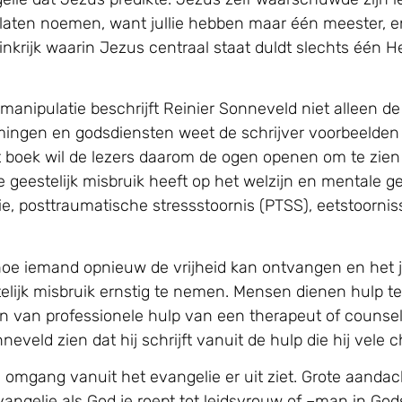
i laten noemen, want jullie hebben maar één meester, en 
ninkrijk waarin Jezus centraal staat duldt slechts één H
e manipulatie beschrijft Reinier Sonneveld niet alleen d
romingen en godsdiensten weet de schrijver voorbeelde
t boek wil de lezers daarom de ogen openen om te zien h
e geestelijk misbruik heeft op het welzijn en mentale
ie, posttraumatische stressstoornis (PTSS), eetstoorni
 hoe iemand opnieuw de vrijheid kan ontvangen en het j
lijk misbruik ernstig te nemen. Mensen dienen hulp te 
n van professionele hulp van een therapeut of counselo
neveld zien dat hij schrijft vanuit de hulp die hij vele c
 omgang vanuit het evangelie er uit ziet. Grote aandach
ngelie als God je roept tot leidsvrouw of –man in God