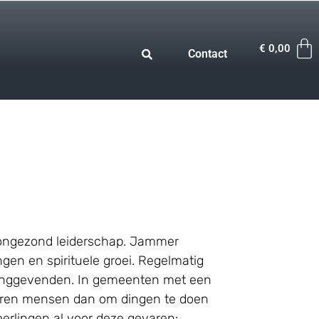
€
0,00
Contact
r ongezond leiderschap. Jammer
en en spirituele groei. Regelmatig
eidinggevenden. In gemeenten met een
leren mensen dan om dingen te doen
eerlingen al voor deze gevaren: