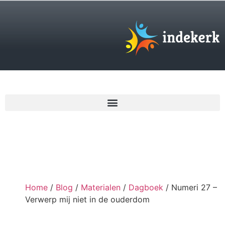
€
0,00
Home
/
Blog
/
Materialen
/
Dagboek
/ Numeri 27 –
Verwerp mij niet in de ouderdom