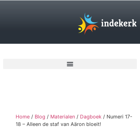
€
0,00
Home
/
Blog
/
Materialen
/
Dagboek
/ Numeri 17-
18 – Alleen de staf van Aäron bloeit!