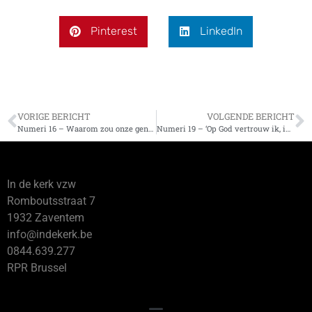
Pinterest
LinkedIn
VORIGE BERICHT
VOLGENDE BERICHT
Numeri 16 – Waarom zou onze generatie gespaard worden?
Numeri 19 – ‘Op God vertrouw ik, ik vrees niet … Op God, wiens woord ik prijs’
In de kerk vzw
Romboutsstraat 7
1932 Zaventem
info@indekerk.be
0844.639.277
RPR Brussel