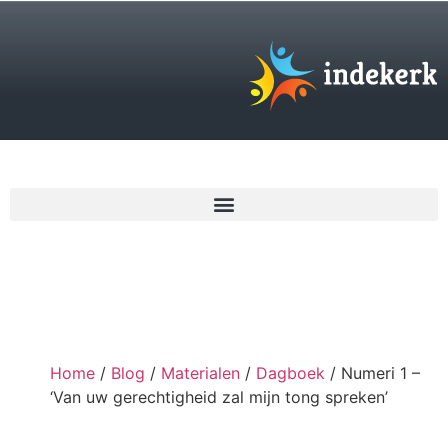
€
0,00
Home
/
Blog
/
Materialen
/
Dagboek
/ Numeri 1 –
‘Van uw gerechtigheid zal mijn tong spreken’