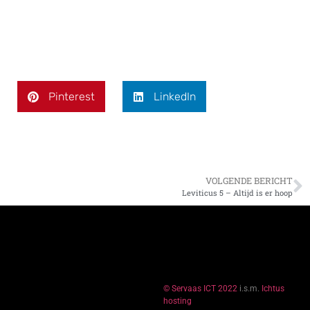
Pinterest
LinkedIn
VOLGENDE BERICHT
Leviticus 5 – Altijd is er hoop
© Servaas ICT 2022
i.s.m.
Ichtus
hosting