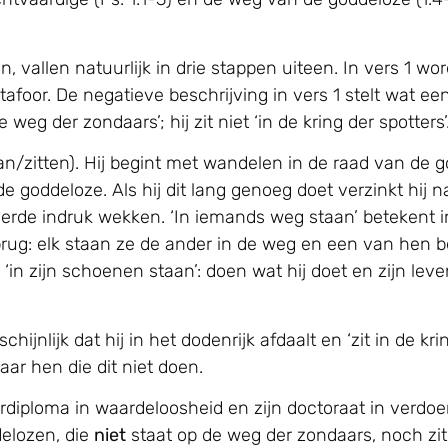
n, vallen natuurlijk in drie stappen uiteen. In vers 1 wo
afoor. De negatieve beschrijving in vers 1 stelt wat een
 weg der zondaars’; hij zit niet ‘in de kring der spotters’
n/zitten). Hij begint met wandelen in de raad van de go
goddeloze. Als hij dit lang genoeg doet verzinkt hij na
erde indruk wekken. ‘In iemands weg staan’ betekent in
ug: elk staan ze de ander in de weg en een van hen be
in zijn schoenen staan’: doen wat hij doet en zijn lev
jnlijk dat hij in het dodenrijk afdaalt en ‘zit in de krin
aar hen die dit niet doen.
terdiploma in waardeloosheid en zijn doctoraat in verdo
delozen, die
niet
staat op de weg der zondaars, noch zit i