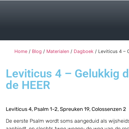
Home
/
Blog
/
Materialen
/
Dagboek
/ Leviticus 4 –
Leviticus 4 – Gelukkig 
de HEER
Leviticus 4, Psalm 1-2, Spreuken 19, Colossenzen 2
De eerste Psalm wordt soms aangeduid als wijsheids
aanbiedt, en slechts twee wegen: de weg van de rec