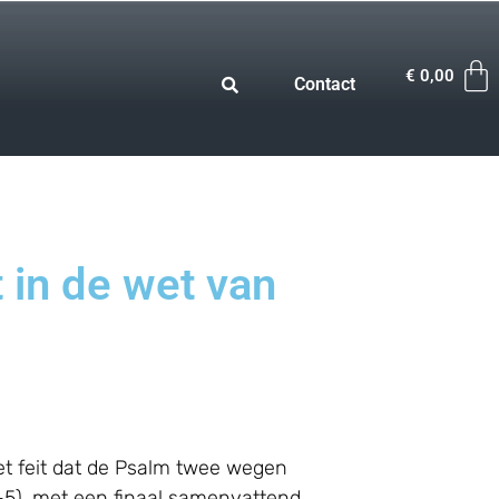
€
0,00
Contact
 in de wet van
et feit dat de Psalm twee wegen
4-5), met een finaal samenvattend