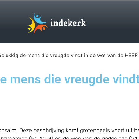
 Gelukkig de mens die vreugde vindt in de wet van de HEER
de mens die vreugde vindt
psalm. Deze beschrijving komt grotendeels voort uit h
htvaardige (Ps. 1:1-3) en de weg van de goddeloze (1: