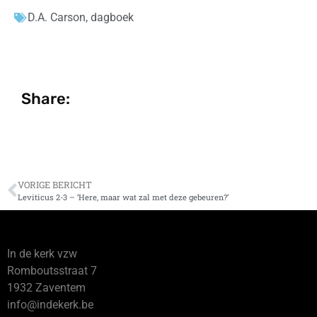
D.A. Carson
,
dagboek
Share:
VORIGE BERICHT
Leviticus 2-3 – ‘Here, maar wat zal met deze gebeuren?’
In de kerk vzw
Romboutsstraat 7
1932 Zaventem
info@indekerk.be