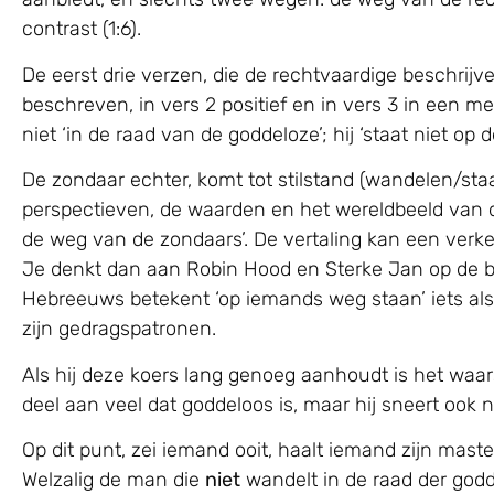
contrast (1:6).
De eerst drie verzen, die de rechtvaardige beschrijve
beschreven, in vers 2 positief en in vers 3 in een met
niet ‘in de raad van de goddeloze’; hij ‘staat niet op de
De zondaar echter, komt tot stilstand (wandelen/staa
perspectieven, de waarden en het wereldbeeld van de 
de weg van de zondaars’. De vertaling kan een verke
Je denkt dan aan Robin Hood en Sterke Jan op de br
Hebreeuws betekent ‘op iemands weg staan’ iets als ‘
zijn gedragspatronen.
Als hij deze koers lang genoeg aanhoudt is het waarschi
deel aan veel dat goddeloos is, maar hij sneert ook n
Op dit punt, zei iemand ooit, haalt iemand zijn mas
Welzalig de man die
niet
wandelt in de raad der god