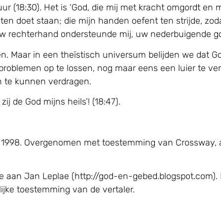
r (18:30). Het is ‘God, die mij met kracht omgordt en 
ten doet staan; die mijn handen oefent ten strijde, z
n uw rechterhand ondersteunde mij, uw nederbuigende go
en. Maar in een theïstisch universum belijden we dat G
problemen op te lossen, nog maar eens een luier te ver
n te kunnen verdragen.
j de God mijns heils’! (18:47).
, © 1998. Overgenomen met toestemming van Crossway, 
e aan Jan Leplae (http://god-en-gebed.blogspot.com). 
jke toestemming van de vertaler.