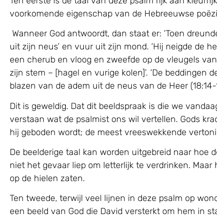
Ten eerste is de taal van deze psalm rijk aan kleurri
voorkomende eigenschap van de Hebreeuwse poëzi
Wanneer God antwoordt, dan staat er: ‘Toen dreunde
uit zijn neus’ en vuur uit zijn mond. ‘Hij neigde de 
een cherub en vloog en zweefde op de vleugels van d
zijn stem – [hagel en vurige kolen]’. ‘De beddingen
blazen van de adem uit de neus van de Heer (18:14-1
Dit is geweldig. Dat dit beeldspraak is die we vanda
verstaan wat de psalmist ons wil vertellen. Gods krac
hij geboden wordt; de meest vreeswekkende vertonin
De beelderige taal kan worden uitgebreid naar hoe de 
niet het gevaar liep om letterlijk te verdrinken. M
op de hielen zaten.
Ten tweede, terwijl veel lijnen in deze psalm op wo
een beeld van God die David versterkt om hem in sta