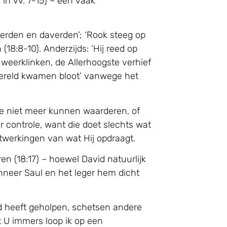
 in vv. 7-15) – een vaak
erden en daverden’; ‘Rook steeg op
(18:8-10). Anderzijds: ‘Hij reed op
weerklinken, de Allerhoogste verhief
 wereld kwamen bloot’ vanwege het
die niet meer kunnen waarderen, of
er controle, want die doet slechts wat
twerkingen van wat Hij opdraagt.
ren (18:17) – hoewel David natuurlijk
anneer Saul en het leger hem dicht
id heeft geholpen, schetsen andere
t U immers loop ik op een