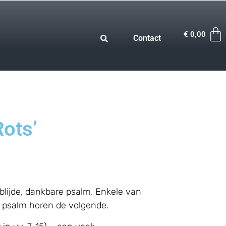
€
0,00
Contact
Rots’
blijde, dankbare psalm. Enkele van
e psalm horen de volgende.