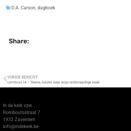
D.A. Carson
,
dagboek
Share:
VORIGE BERICHT
Leviticus 14 – ‘Heere, luister naar mijn rechtvaardige zaak’
In de kerk vzw
Romboutsstraat 7
1932 Zaventem
info@indekerk.be