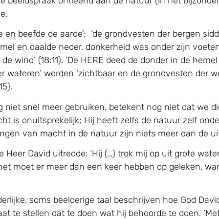
jke beeldspraak ontleend aan de natuur (in het bijzonder
e.
 en beefde de aarde’; ‘de grondvesten der bergen sidd
hemel en daalde neder, donkerheid was onder zijn voeten 
e wind’ (18:11). ‘De HERE deed de donder in de hemel 
 der wateren’ werden ‘zichtbaar en de grondvesten der
5).
ag niet snel meer gebruiken, betekent nog niet dat we 
ht is onuitsprekelijk; Hij heeft zelfs de natuur zelf ond
gen van macht in de natuur zijn niets meer dan de ui
Heer David uitredde: ‘Hij (…) trok mij op uit grote wate
aar het moet er meer dan een keer hebben op geleken, w
nderlijke, soms beelderige taal beschrijven hoe God Dav
at te stellen dat te doen wat hij behoorde te doen. ‘Me