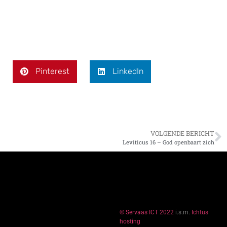
Pinterest
LinkedIn
VOLGENDE BERICHT
Leviticus 16 – God openbaart zich
© Servaas ICT 2022
i.s.m.
Ichtus
hosting