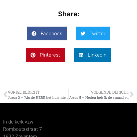
Share:
Facebook
Twitter
Pinterest
LinkedIn
VORIGE BERICHT
VOLGENDE BERICHT
Jozua 3 – ‘Als de HERE het huis niet bouwt … ‘
Jozua 5 – Heden heb Ik de smaad van Egypte van u afgewenteld
In de kerk vzw
Romboutsstraat 7
1932 Zaventem