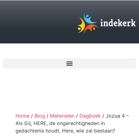
€
0,00
Home
/
Blog
/
Materialen
/
Dagboek
/ Jozua 4 –
Als Gij, HERE, de ongerechtigheden in
gedachtenis houdt, Here, wie zal bestaan?