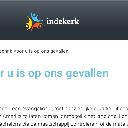
schrik voor u is op ons gevallen
r u is op ons gevallen
eggen een evangelicaal, met aanzienlijke eruditie uitle
 Amerika te laten komen, onmogelijk het land snel kon 
echelons die de maatschappij controleren, of de mate 