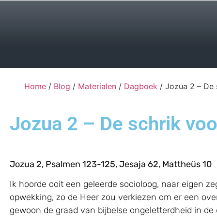
Home
/
Blog
/
Materialen
/
Dagboek
/ Jozua 2 – De 
Jozua 2 – De schrik voo
Jozua 2, Psalmen 123-125, Jesaja 62, Mattheüs 10
Ik hoorde ooit een geleerde socioloog, naar eigen z
opwekking, zo de Heer zou verkiezen om er een over
gewoon de graad van bijbelse ongeletterdheid in de 