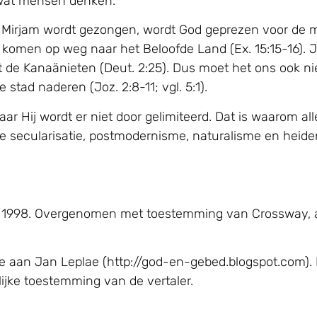
n wat mensen denken.
 Mirjam wordt gezongen, wordt God geprezen voor de m
komen op weg naar het Beloofde Land (Ex. 15:15-16). Ja
et de Kanaänieten (Deut. 2:25). Dus moet het ons ook n
tad naderen (Joz. 2:8-11; vgl. 5:1).
Hij wordt er niet door gelimiteerd. Dat is waarom alle 
le secularisatie, postmodernisme, naturalisme en heid
, © 1998. Overgenomen met toestemming van Crossway, 
e aan Jan Leplae (http://god-en-gebed.blogspot.com). 
jke toestemming van de vertaler.