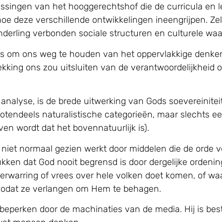
issingen van het hooggerechtshof die de curricula en
 hoe deze verschillende ontwikkelingen ineengrijpen. Z
 onderling verbonden sociale structuren en culturele w
els om ons weg te houden van het oppervlakkige denken 
ekking ons zou uitsluiten van de verantwoordelijkheid 
analyse, is de brede uitwerking van Gods soevereinitei
 grotendeels naturalistische categorieën, maar slechts ee
n wordt dat het bovennatuurlijk is).
niet normaal gezien werkt door middelen die de orde vo
kken dat God nooit begrensd is door dergelijke ordenin
verwarring of vrees over hele volken doet komen, of wa
, zodat ze verlangen om Hem te behagen.
beperken door de machinaties van de media. Hij is best