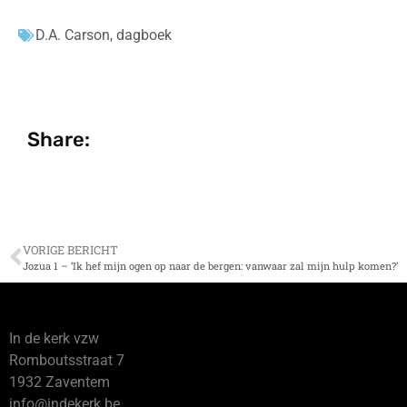
D.A. Carson
,
dagboek
Share:
VORIGE BERICHT
Jozua 1 – ‘Ik hef mijn ogen op naar de bergen: vanwaar zal mijn hulp komen?’
In de kerk vzw
Romboutsstraat 7
1932 Zaventem
info@indekerk.be