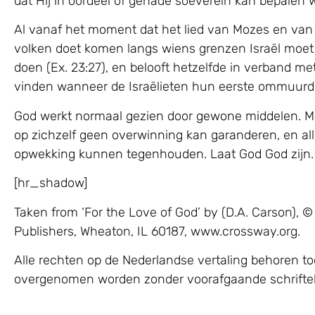
dat Hij in oordeel of genade soeverein kan bepale
Al vanaf het moment dat het lied van Mozes en van
volken doet komen langs wiens grenzen Israël moet 
doen (Ex. 23:27), en belooft hetzelfde in verband m
vinden wanneer de Israëlieten hun eerste ommuurde s
God werkt normaal gezien door gewone middelen. Maar 
op zichzelf geen overwinning kan garanderen, en al
opwekking kunnen tegenhouden. Laat God God zijn.
[hr_shadow]
Taken from ‘For the Love of God’ by (D.A. Carson)
Publishers, Wheaton, IL 60187, www.crossway.org.
Alle rechten op de Nederlandse vertaling behoren to
overgenomen worden zonder voorafgaande schrifteli