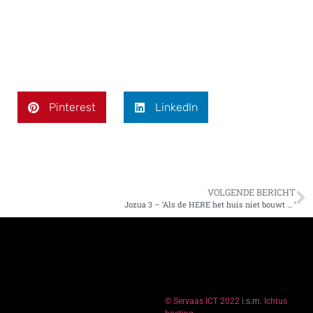
Pinterest
LinkedIn
VOLGENDE BERICHT
Jozua 3 – ‘Als de HERE het huis niet bouwt … ‘
© Servaas ICT 2022
i.s.m.
Ichtus