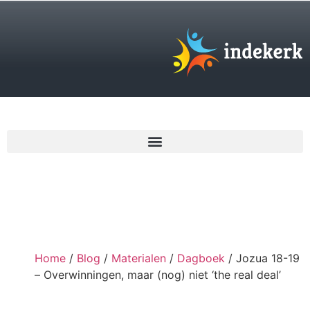
€
0,00
Home
/
Blog
/
Materialen
/
Dagboek
/ Jozua 18-19
– Overwinningen, maar (nog) niet ‘the real deal’