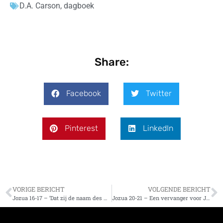
D.A. Carson
,
dagboek
Share:
Facebook
Twitter
Pinterest
LinkedIn
VORIGE BERICHT
VOLGENDE BERICHT
Jozua 16-17 – ‘Dat zij de naam des HEREN loven, want zijn naam alleen is verheven’
Jozua 20-21 – Een vervanger voor Judas