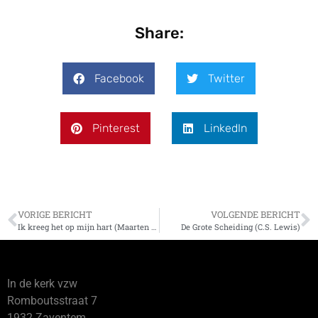
Share:
Facebook
Twitter
Pinterest
LinkedIn
VORIGE BERICHT
VOLGENDE BERICHT
Ik kreeg het op mijn hart (Maarten Vermeulen)
De Grote Scheiding (C.S. Lewis)
In de kerk vzw
Romboutsstraat 7
1932 Zaventem