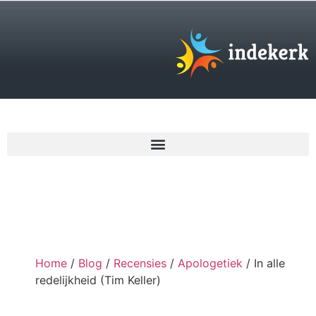
€
0,00
Home
/
Blog
/
Recensies
/
Apologetiek
/ In alle
redelijkheid (Tim Keller)