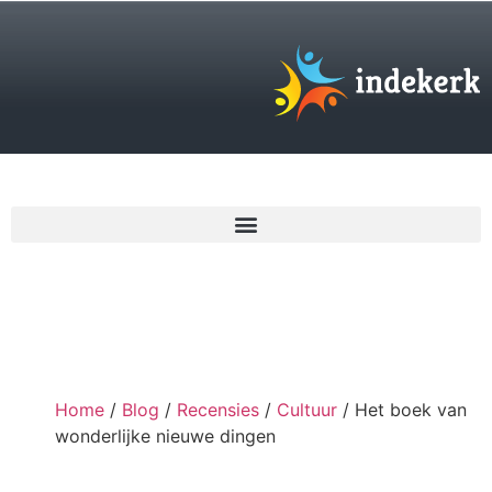
€
0,00
Home
/
Blog
/
Recensies
/
Cultuur
/ Het boek van
wonderlijke nieuwe dingen