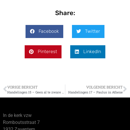
Share:
Facebook
Twitter
Pinterest
LinkedIn
VORIGE BERICHT
VOLGENDE BERICHT
Handelingen 15 – Geen al te zware lasten voor de heidenen die zich tot God bekeren
Handelingen 17 – Paulus in Athene
In de kerk vzw
Romboutsstraat 7
1932 Zaventem