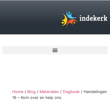
€
0,00
Home
/
Blog
/
Materialen
/
Dagboek
/ Handelingen
16 – Kom over en help ons