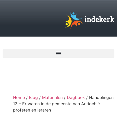
€
0,00
Home
/
Blog
/
Materialen
/
Dagboek
/ Handelingen
13 – Er waren in de gemeente van Antiochië
profeten en leraren