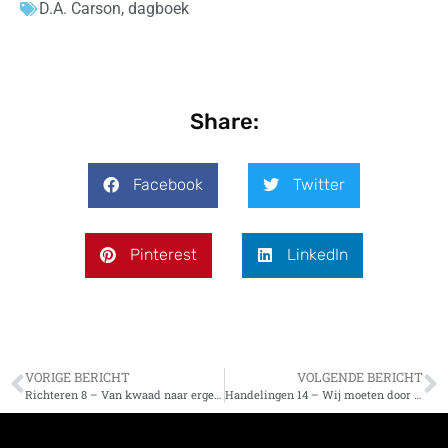
D.A. Carson
,
dagboek
Share:
Facebook
Twitter
Pinterest
LinkedIn
VORIGE BERICHT
VOLGENDE BERICHT
Richteren 8 – Van kwaad naar erger met Gideon
Handelingen 14 – Wij moeten door veel verdrukkingen in het Koninkrijk van God ingaan