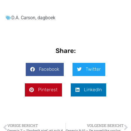
D.A. Carson
,
dagboek
Share:
Facebook
Twitter
Pinterest
LinkedIn
VORIGE BERICHT
VOLGENDE BERICHT
Genesis 7 – ‘Oordeelt niet’: gij zult dit vers niet meer misbruiken
Genesis 9-10 – De zorgelijke cyclys herbegint – maar er is hoop