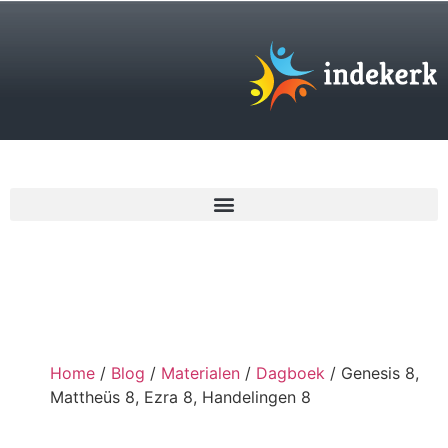
€
0,00
Home
/
Blog
/
Materialen
/
Dagboek
/ Genesis 8,
Mattheüs 8, Ezra 8, Handelingen 8