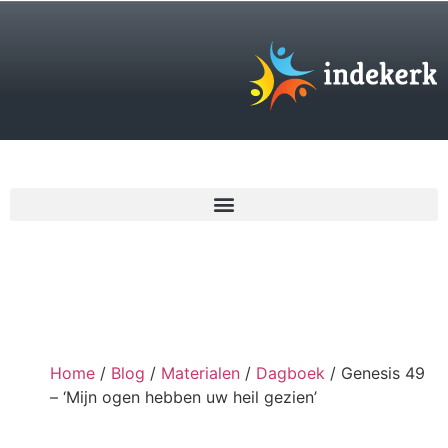
€
0,00
Home
/
Blog
/
Materialen
/
Dagboek
/ Genesis 49
– ‘Mijn ogen hebben uw heil gezien’