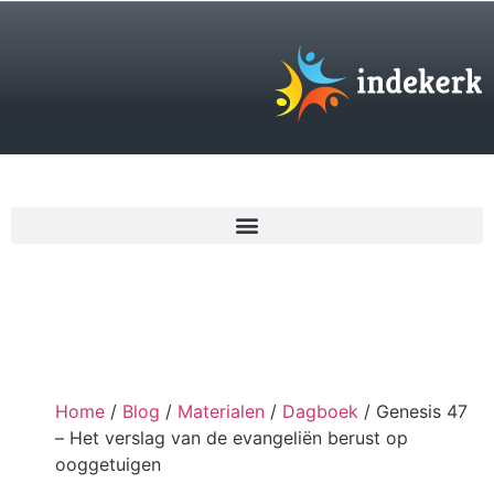
€
0,00
Home
/
Blog
/
Materialen
/
Dagboek
/ Genesis 47
– Het verslag van de evangeliën berust op
ooggetuigen