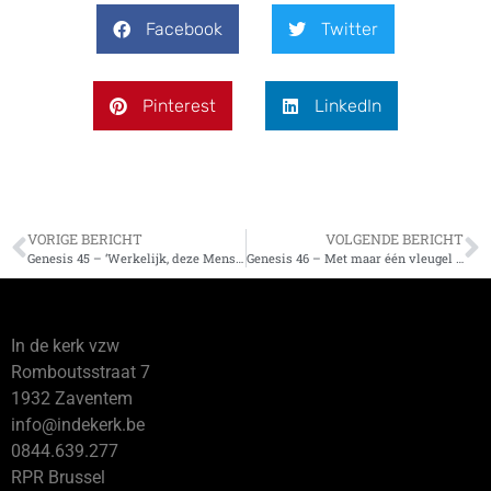
Facebook
Twitter
Pinterest
LinkedIn
VORIGE BERICHT
VOLGENDE BERICHT
Genesis 45 – ‘Werkelijk, deze Mens was Gods Zoon!’
Genesis 46 – Met maar één vleugel moet een vliegtuig wel crashen
In de kerk vzw
Romboutsstraat 7
1932 Zaventem
info@indekerk.be
0844.639.277
RPR Brussel