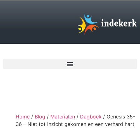
€
0,00
Home
/
Blog
/
Materialen
/
Dagboek
/ Genesis 35-
36 – Niet tot inzicht gekomen en een verhard hart