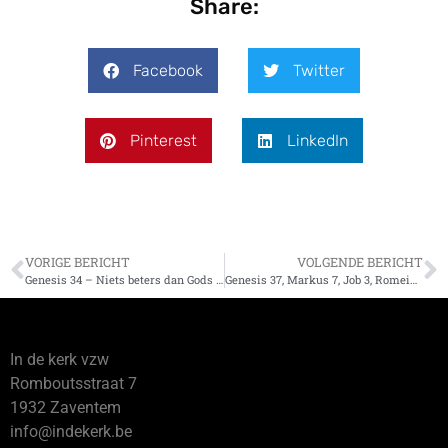
Share:
Facebook
Twitter
Pinterest
LinkedIn
VORIGE BERICHT
VOLGENDE BERICHT
Genesis 34 – Niets beters dan Gods huis
Genesis 37, Markus 7, Job 3, Romeinen 7
In de kerk vzw
Romboutsstraat 7
1932 Zaventem
info@indekerk.be