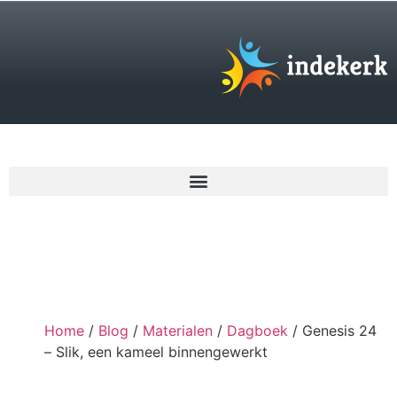
€
0,00
Home
/
Blog
/
Materialen
/
Dagboek
/ Genesis 24
– Slik, een kameel binnengewerkt