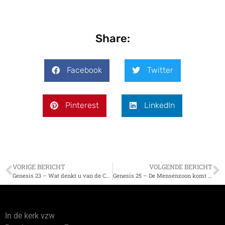
Share:
Facebook
Twitter
Pinterest
LinkedIn
VORIGE BERICHT
VOLGENDE BERICHT
Genesis 23 – Wat denkt u van de Christus?
Genesis 25 – De Mensenzoon komt onverwachts
In de kerk vzw