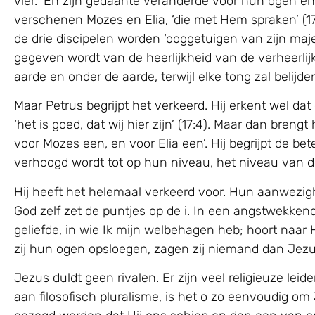
vier. ‘En zijn gedaante veranderde voor hun ogen en zi
verschenen Mozes en Elia, ‘die met Hem spraken’ (17:
de drie discipelen worden ‘ooggetuigen van zijn majes
gegeven wordt van de heerlijkheid van de verheerlijk
aarde en onder de aarde, terwijl elke tong zal belijden
Maar Petrus begrijpt het verkeerd. Hij erkent wel da
‘het is goed, dat wij hier zijn’ (17:4). Maar dan brengt 
voor Mozes een, en voor Elia een’. Hij begrijpt de 
verhoogd wordt tot op hun niveau, het niveau van de
Hij heeft het helemaal verkeerd voor. Hun aanwezigh
God zelf zet de puntjes op de i. In een angstwekke
geliefde, in wie Ik mijn welbehagen heb; hoort naar He
zij hun ogen opsloegen, zagen zij niemand dan Jezus
Jezus duldt geen rivalen. Er zijn veel religieuze le
aan filosofisch pluralisme, is het o zo eenvoudig om