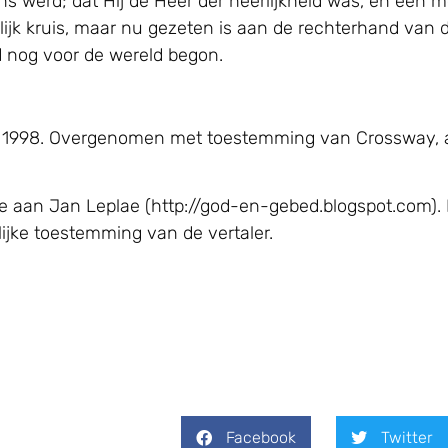
werd; dat Hij de Heer der heerlijkheid was, en een men
jk kruis, maar nu gezeten is aan de rechterhand van de
ad nog voor de wereld begon.
, © 1998. Overgenomen met toestemming van Crossway, 
e aan Jan Leplae (http://god-en-gebed.blogspot.com). 
jke toestemming van de vertaler.
Facebook
Twitter