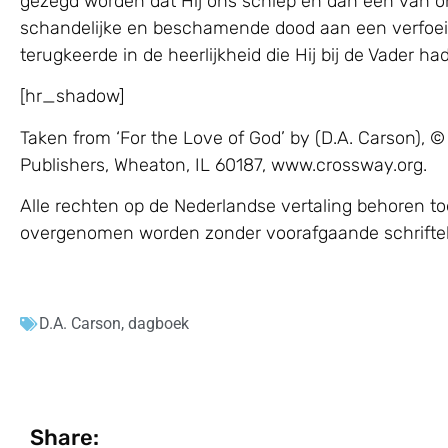
gezegd worden dat Hij ons schiep en dan een van ons 
schandelijke en beschamende dood aan een verfoeili
terugkeerde in de heerlijkheid die Hij bij de Vader h
[hr_shadow]
Taken from ‘For the Love of God’ by (D.A. Carson)
Publishers, Wheaton, IL 60187, www.crossway.org.
Alle rechten op de Nederlandse vertaling behoren to
overgenomen worden zonder voorafgaande schrifteli
D.A. Carson
,
dagboek
Share: