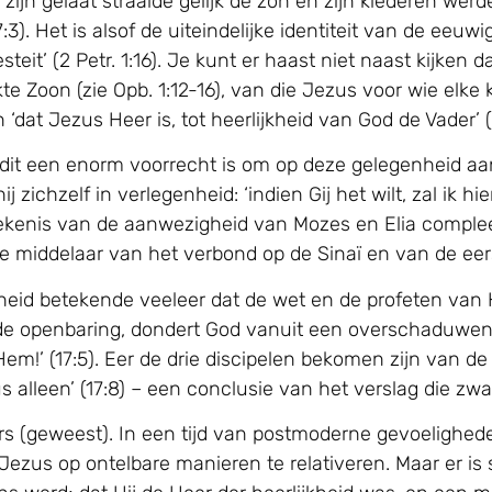
jn gelaat straalde gelijk de zon en zijn klederen werden 
3). Het is alsof de uiteindelijke identiteit van de ee
teit’ (2 Petr. 1:16). Je kunt er haast niet naast kijken 
te Zoon (zie Opb. 1:12-16), van die Jezus voor wie elke 
 ‘dat Jezus Heer is, tot heerlijkheid van God de Vader’ (F
t dit een enorm voorrecht is om op deze gelegenheid aanw
hij zichzelf in verlegenheid: ‘indien Gij het wilt, zal ik 
betekenis van de aanwezigheid van Mozes en Elia complee
 middelaar van het verbond op de Sinaï en van de eers
eid betekende veeleer dat de wet en de profeten van Hem
nde openbaring, dondert God vanuit een overschaduwend
m!’ (17:5). Eer de drie discipelen bekomen zijn van de s
 alleen’ (17:8) – een conclusie van het verslag die zwa
iders (geweest). In een tijd van postmoderne gevoelighed
 Jezus op ontelbare manieren te relativeren. Maar er i