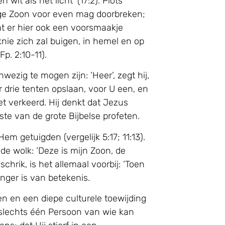
wit als het licht’ (17:2). Plots
uwige Zoon voor even mag doorbreken;
dat er hier ook een voorsmaakje
knie zich zal buigen, in hemel en op
p. 2:10-11).
ezig te mogen zijn: ‘Heer’, zegt hij,
hier drie tenten opslaan, voor U een, en
t verkeerd. Hij denkt dat Jezus
te van de grote Bijbelse profeten.
 getuigden (vergelijk 5:17; 11:13).
e wolk: ‘Deze is mijn Zoon, de
chrik, is het allemaal voorbij: ‘Toen
nger is van betekenis.
en en een diepe culturele toewijding
s slechts één Persoon van wie kan