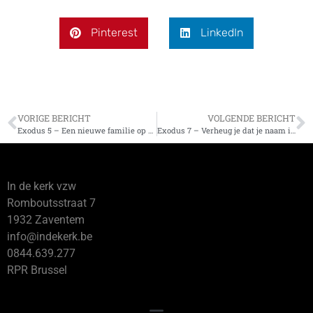
Pinterest
LinkedIn
VORIGE BERICHT
VOLGENDE BERICHT
Exodus 5 – Een nieuwe familie op basis van gehoorzaamheid aan het woord
Exodus 7 – Verheug je dat je naam in de hemel opgetekend is
In de kerk vzw
Romboutsstraat 7
1932 Zaventem
info@indekerk.be
0844.639.277
RPR Brussel