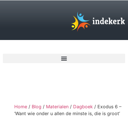
€
0,00
Home
/
Blog
/
Materialen
/
Dagboek
/ Exodus 6 –
‘Want wie onder u allen de minste is, die is groot’