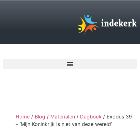
€
0,00
Home
/
Blog
/
Materialen
/
Dagboek
/ Exodus 39
– ‘Mijn Koninkrijk is niet van deze wereld’