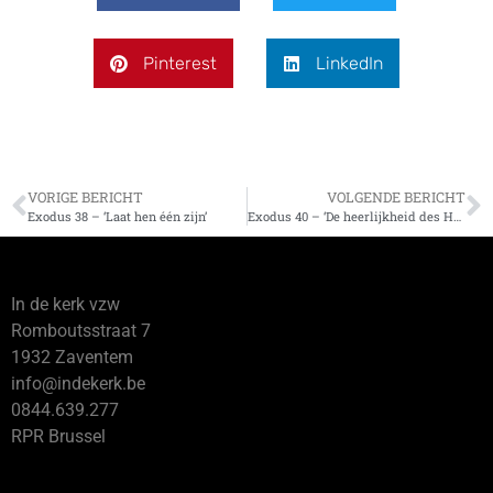
Pinterest
LinkedIn
VORIGE BERICHT
VOLGENDE BERICHT
Exodus 38 – ‘Laat hen één zijn’
Exodus 40 – ‘De heerlijkheid des HEREN vervulde de tabernakel’
In de kerk vzw
Romboutsstraat 7
1932 Zaventem
info@indekerk.be
0844.639.277
RPR Brussel