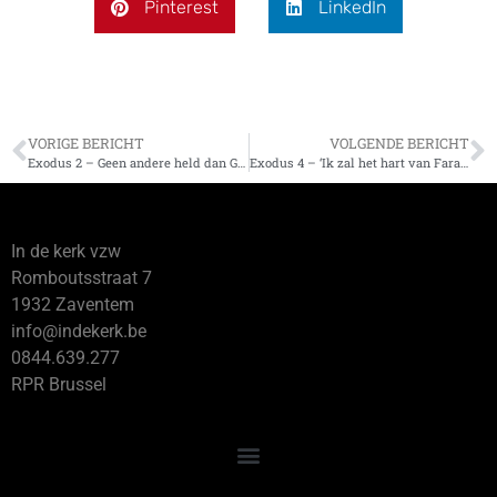
Pinterest
LinkedIn
VORIGE BERICHT
VOLGENDE BERICHT
Exodus 2 – Geen andere held dan God
Exodus 4 – ‘Ik zal het hart van Farao verharden’
In de kerk vzw
Romboutsstraat 7
1932 Zaventem
info@indekerk.be
0844.639.277
RPR Brussel