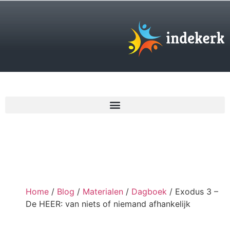
€
0,00
Home
/
Blog
/
Materialen
/
Dagboek
/ Exodus 3 –
De HEER: van niets of niemand afhankelijk