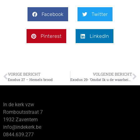
Facebook
Twitter
Pinterest
LinkedIn
VORIGE BERICHT
VOLGENDE BERICHT
Exodus 27 – Hemels brood
Exodus 29- ‘Omdat Ik u de waarheid zeg – Mij gelooft gij niet’
In de kerk vzw
Romboutsstraat 7
1932 Zaventem
info@indekerk.be
0844.639.277