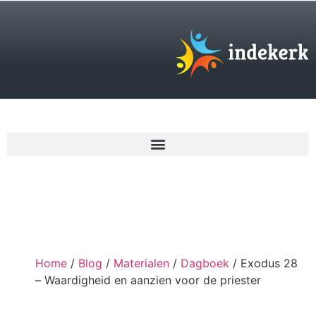
€
0,00
Home
/
Blog
/
Materialen
/
Dagboek
/ Exodus 28
– Waardigheid en aanzien voor de priester