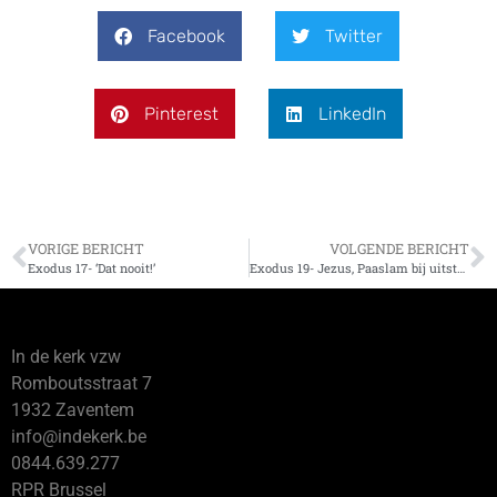
Facebook
Twitter
Pinterest
LinkedIn
VORIGE BERICHT
VOLGENDE BERICHT
Exodus 17- ‘Dat nooit!’
Exodus 19- Jezus, Paaslam bij uitstek
In de kerk vzw
Romboutsstraat 7
1932 Zaventem
info@indekerk.be
0844.639.277
RPR Brussel