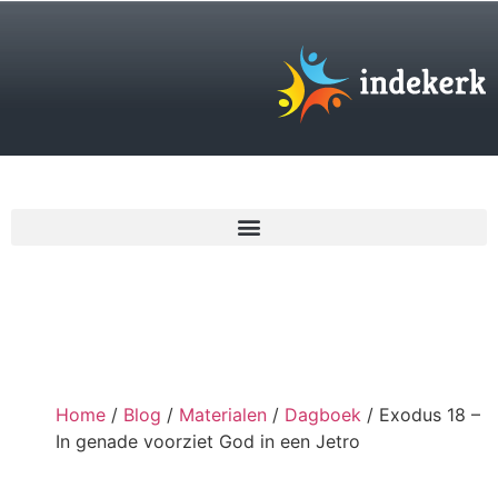
€
0,00
Home
/
Blog
/
Materialen
/
Dagboek
/ Exodus 18 –
In genade voorziet God in een Jetro