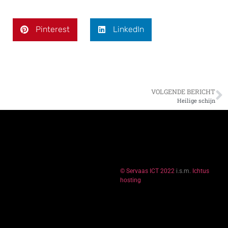
Pinterest
LinkedIn
VOLGENDE BERICHT
Heilige schijn
© Servaas ICT 2022
i.s.m.
Ichtus
hosting