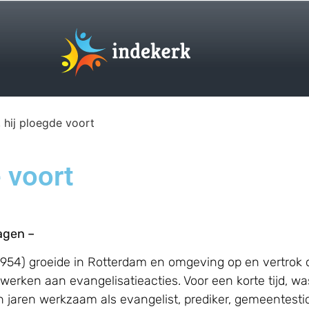
 hij ploegde voort
 voort
agen –
954) groeide in Rotterdam en omgeving op en vertrok op
erken aan evangelisatieacties. Voor een korte tijd, was
len jaren werkzaam als evangelist, prediker, gemeentes