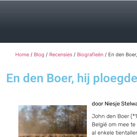
Home
/
Blog
/
Recensies
/
Biografieën
/ En den Boer,
En den Boer, hij ploegde
door Niesje Stelw
John den Boer (*1
België om mee te w
al enkele tiental