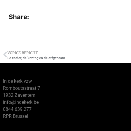
Share:
VORIGE BERICHT
De zaaier, de koning en de erfgenaam
In de kerk vzw
Romboutsstraat 7
1932 Zaventem
info@indekerk.be
0844.639.277
RPR Brussel