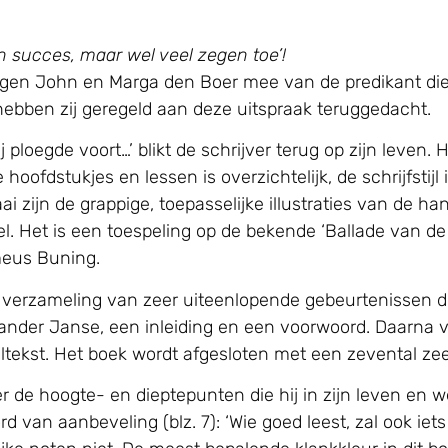
en succes, maar wel veel zegen toe’!
en John en Marga den Boer mee van de predikant die h
 hebben zij geregeld aan deze uitspraak teruggedacht.
j ploegde voort…’ blikt de schrijver terug op zijn leven. 
hoofdstukjes en lessen is overzichtelijk, de schrijfstijl 
raai zijn de grappige, toepasselijke illustraties van de 
eel. Het is een toespeling op de bekende ‘Ballade van de
eus Buning.
 verzameling van zeer uiteenlopende gebeurtenissen 
nder Janse, een inleiding en een voorwoord. Daarna v
ltekst. Het boek wordt afgesloten met een zevental zee
er de hoogte- en dieptepunten die hij in zijn leven en 
d van aanbeveling (blz. 7): ‘Wie goed leest, zal ook iets 