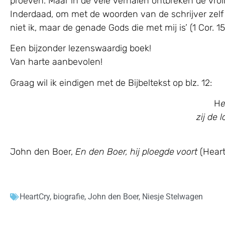
proeven. Maar in de vele verhalen ontbreken de vroli
Inderdaad, om met de woorden van de schrijver zelf t
niet ik, maar de genade Gods die met mij is’ (1 Cor. 15:
Een bijzonder lezenswaardig boek!
Van harte aanbevolen!
Graag wil ik eindigen met de Bijbeltekst op blz. 12:
H
e
zij de 
John den Boer,
En den Boer, hij ploegde voort
(Heart
HeartCry
,
biografie
,
John den Boer
,
Niesje Stelwagen