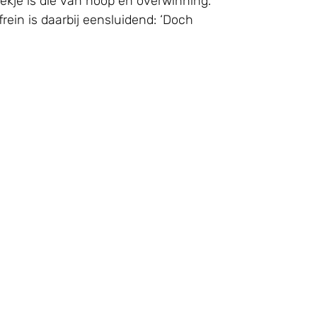
oekje is die van hoop en overwinning.
rein is daarbij eensluidend: ‘Doch