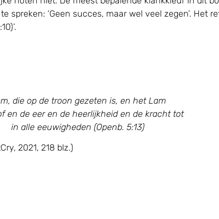
jke noten niet. De meest bepalende klankkleur in dit b
e spreken: ‘Geen succes, maar wel veel zegen’. Het ref
10)’.
m, die op de troon gezeten is, en het Lam
lof en de eer en de heerlijkheid en de kracht tot
in alle eeuwigheden (Openb. 5:13)
Cry, 2021, 218 blz.)