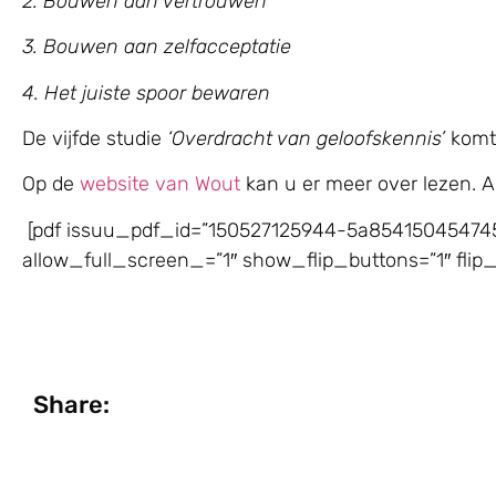
2. Bouwen aan vertrouwen
3. Bouwen aan zelfacceptatie
4. Het juiste spoor bewaren
De vijfde studie
‘Overdracht van geloofskennis’
komt 
Op de
website van Wout
kan u er meer over lezen. Als
[pdf issuu_pdf_id=”150527125944-5a854150454745d
allow_full_screen_=”1″ show_flip_buttons=”1″ flip
Share: