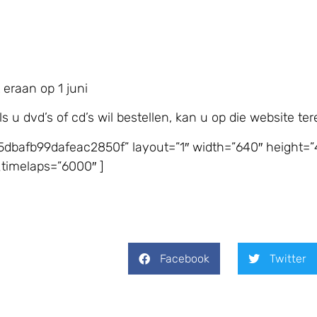
eraan op 1 juni
 u dvd’s of cd’s wil bestellen, kan u op die website ter
bafb99dafeac2850f” layout=”1″ width=”640″ height=”
_timelaps=”6000″ ]
Facebook
Twitter