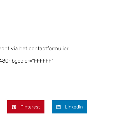
echt via het contactformulier.
480″ bgcolor=”FFFFFF”
Pinterest
LinkedIn