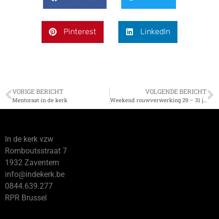
Pinterest
LinkedIn
VORIGE BERICHT
VOLGENDE BERICHT
Mentoraat in de kerk
Weekend rouwverwerking 29 – 31 januari 2027
In de kerk vzw
Romboutsstraat 7
1932 Zaventem
info@indekerk.be
0844.639.277
RPR Brussel