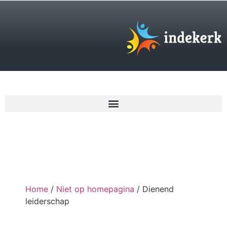
€
0,00
Home
/
Niet op homepagina
/ Dienend
leiderschap